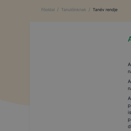
/
/
Főoldal
Tanulóinknak
Tanév rendje
A
n
A
n
A
p
i
p
d