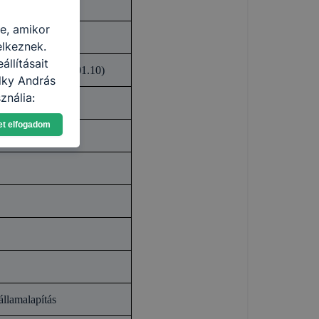
re, amikor
elkeznek.
llításait
yezett munkanap 01.10)
lky András
ználja:
pot -annak
et elfogadom
eginkább,
lményt, ha
ti és hogyan
 a cookie-k
t
thatók.
tóságának és
mazásának
 nem
 a honlap a
államalapítás