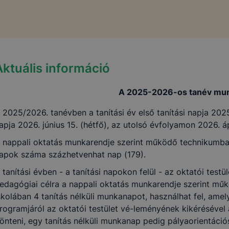
Aktuális információ
A 2025-2026-os tanév mun
 2025/2026. tanévben a tanítási év első tanítási napja 2025
apja 2026. június 15. (hétfő), az utolsó évfolyamon 2026. áp
 nappali oktatás munkarendje szerint működő technikumban
apok száma százhetvenhat nap (179).
 tanítási évben - a tanítási napokon felül - az oktatói test
edagógiai célra a nappali oktatás munkarendje szerint m
skolában 4 tanítás nélküli munkanapot, használhat fel, ame
rogramjáról az oktatói testület vé-leményének kikérésével
önteni, egy tanítás nélküli munkanap pedig pályaorientációs