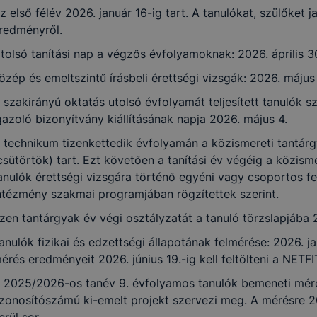
z első félév 2026. január 16-ig tart. A tanulókat, szülőket j
redményről.
tolsó tanítási nap a végzős évfolyamoknak: 2026. április 3
özép és emeltszintű írásbeli érettségi vizsgák: 2026. május 
 szakirányú oktatás utolsó évfolyamát teljesített tanulók 
gazoló bizonyítvány kiállításának napja 2026. május 4.
 technikum tizenkettedik évfolyamán a közismereti tantárg
csütörtök) tart. Ezt követően a tanítási év végéig a közism
anulók érettségi vizsgára történő egyéni vagy csoportos fel
ntézmény szakmai programjában rögzítettek szerint.
zen tantárgyak év végi osztályzatát a tanuló törzslapjába 20
anulók fizikai és edzettségi állapotának felmérése: 2026. ja
érés eredményeit 2026. június 19.-ig kell feltölteni a NETF
 2025/2026-os tanév 9. évfolyamos tanulók bemeneti méré
zonosítószámú ki-emelt projekt szervezi meg. A mérésre 2
erül sor