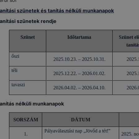
anítási szünetek és tanítás nélküli munkanapok
anítási szünetek rendje
Szünet
Időtartama
Szünet elő
tanítá
őszi
2025.10.23. – 2025.10.31.
2025.
téli
2025.12.22. – 2026.01.02.
2025.
tavaszi
2026.04.02. – 2026.04.10.
2026.
anítás nélküli munkanapok
SORSZÁM
DÁTUM
Pályaválasztási nap „Jövőd a tét!”
1.
2025. no