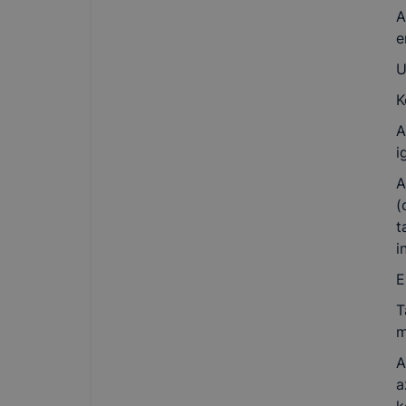
A
e
U
K
A
i
A
(
t
i
E
T
m
A
a
k