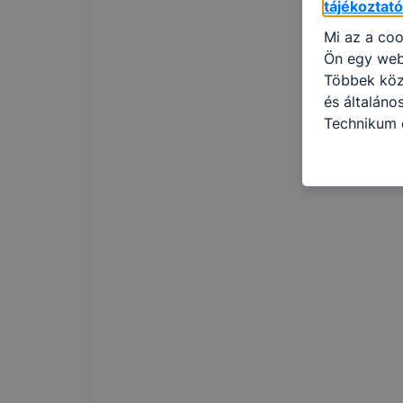
tájékoztat
Mi az a coo
Ön egy web
Többek közö
és általáno
Technikum 
információ 
felméréséve
így megtudh
ismét meglá
tudja kika
beállításán
automatikus
Felhívjuk f
folyamatai
megakadályo
lesznek kép
tervezettől