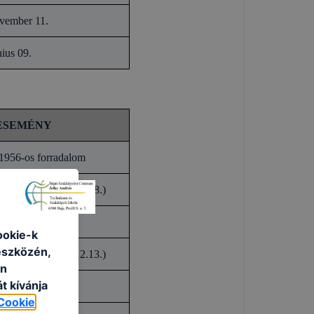
ovember 11.
nius 09.
ESEMÉNY
1956-os forradalom
yezett munkanap 10.18.)
ookie-k
eszközén,
yezett munkanap 12.13.)
an
t kívánja
Cookie