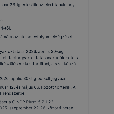
anuár 23-ig értesítik az elért tanulmányi
0.
4-től.
számára az utolsó évfolyam elvégzését
yak oktatása 2026. április 30-áig
ereti tantárgyak oktatásának időkeretét a
készülésére kell fordítani, a szakképző
26. április 30-áig be kell jegyezni.
nuár 12. és május 06. között történik. A
IT rendszerbe.
sét a GINOP Plusz-5.2.1-23
025. szeptember 22-26. közötti héten