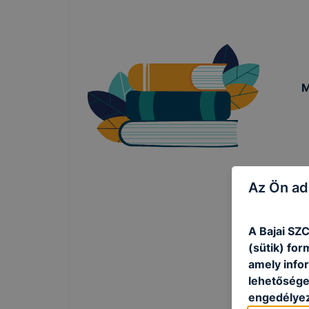
M
Az Ön ad
A Bajai SZ
(sütik) fo
amely info
lehetősége 
engedélyez