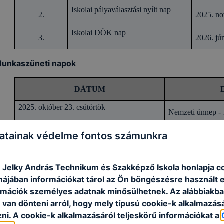
Iskolai pályaválasztási nyílt nap
2.
2025. n
Iskolai DÖK nap
3.
2026. jú
unkaszüneti napok
DÁTUM
2025. október 23. csütörtök
Nemzeti ünnep - 
2025. október 24. péntek
atainak védelme fontos számunkra
Pihenőnap (áthel
2025. november 01. szombat
Mindenszentek
C Jelky András Technikum és Szakképző Iskola honlapja c
2025. december 24. szerda
rmájában információkat tárol az Ön böngészésre használt 
Pihenőnap (áthel
rmációk személyes adatnak minősülhetnek. Az alábbiakb
2024. december 25. csütörtök
van dönteni arról, hogy mely típusú cookie-k alkalmazásá
Karácsony
ni. A cookie-k alkalmazásáról teljeskörű információkat a
2024. december 26. péntek