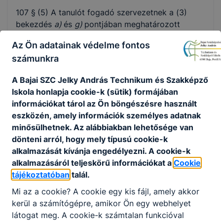
107 §
(5) A tanulót fogadó szervezetnek a (3)
bekezdés
a)
és
g)
pontjában meghatározott
tevékenységi területen minden esetben, a (3)
Az Ön adatainak védelme fontos
bekezdés
b)
pontjában meghatározott esetekben
számunkra
szükség szerint mentort kell biztosítania. A
közösségi szolgálatot koordináló oktató az ötven
A Bajai SZC Jelky András Technikum és Szakképző
órán belül - szükség szerint a mentorral
Iskola honlapja cookie-k (sütik) formájában
köközösen - legfeljebb ötórás felkészítő, majd
információkat tárol az Ön böngészésre használt
legfeljebb ötórás záró foglalkozást tart.
eszközén, amely információk személyes adatnak
FOGADÓ INTÉZMÉNYEK listája itt letölthető.
minősülhetnek. Az alábbiakban lehetősége van
dönteni arról, hogy mely típusú cookie-k
A közösségi szolgálat az előírások jellegéből
alkalmazását kívánja engedélyezni. A cookie-k
adódóan iskolán kívüli teljesítés esetén is olyan
alkalmazásáról teljeskörű információkat a
Cookie
tevékenység, melyre az iskolai házirend szabályai
tájékoztatóban
talál.
érvényesek.
Mi az a cookie? A cookie egy kis fájl, amely akkor
A tanulók
naponta legalább egy
(60 perc)
,
kerül a számítógépre, amikor Ön egy webhelyet
legfeljebb három
(180 perc)
óra
közösségi
látogat meg. A cookie-k számtalan funkcióval
szolgálatot végezhetnek, függetlenül attól, hogy