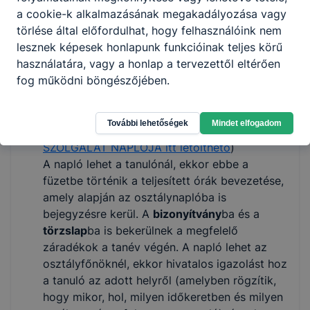
a cookie-k alkalmazásának megakadályozása vagy
arra törekedni, hogy
a diákok ‒ akár egy
törlése által előfordulhat, hogy felhasználóink nem
tanéven belül ‒ több tevékenységi területen
lesznek képesek honlapunk funkcióinak teljes körű
is kipróbálhassák magukat.
használatára, vagy a honlap a tervezettől eltérően
Szülői nyilatkozat
(
SZÜLŐI NYILATKOZAT itt
fog működni böngészőjében.
letölthető
)
A szülő tölti ki, majd a tanuló leadja az
osztályfőnökének.
További lehetőségek
Mindet elfogadom
Közösségi szolgálat naplója
(
KÖZÖSSÉGI
SZOLGÁLAT NAPLÓJA itt letölthető
)
A napló lehet a tanulónál, ekkor ebbe a
füzetbe történik a teljesített órák bevezetése,
amely alapján az osztálynaplóba is
bejegyzésre kerül. A
bizonyítvány
ba és a
törzslap
ba is bekerülnek a megfelelő
záradékok a tanév végén. A napló lehet az
osztályfőnöknél, ekkor hivatalos igazolást hoz
a tanuló az adott helyről (amelyben rögzítik,
hogy mikor, hol, milyen időkeretben és milyen