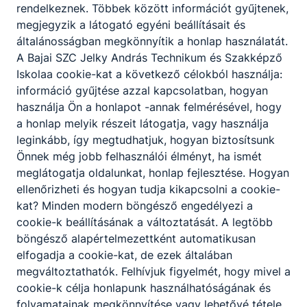
rendelkeznek. Többek között információt gyűjtenek,
tanítási nap van vagy sem.
megjegyzik a látogató egyéni beállításait és
107 §
(6) A közösségi szolgálat teljesítése
általánosságban megkönnyítik a honlap használatát.
keretében egy órán hatvan perc közösségi
A Bajai SZC Jelky András Technikum és Szakképző
szolgálati időt kell érteni azzal, hogy a helyszínre
Iskolaa cookie-kat a következő célokból használja:
utazás és a helyszínről hazautazás ideje nem
információ gyűjtése azzal kapcsolatban, hogyan
számítható be a teljesítésbe.
használja Ön a honlapot -annak felmérésével, hogy
107 §
(7) A közösségi szolgálat során a tanuló
a honlap melyik részeit látogatja, vagy használja
naplót köteles vezetni, amelyben rögzíti, hogy
leginkább, így megtudhatjuk, hogyan biztosítsunk
mikor, hol, milyen időkeretben és milyen
Önnek még jobb felhasználói élményt, ha ismét
tevékenységet folytatott.
meglátogatja oldalunkat, honlap fejlesztése. Hogyan
ellenőrizheti és hogyan tudja kikapcsolni a cookie-
DOKUMENTÁLÁS
kat? Minden modern böngésző engedélyezi a
cookie-k beállításának a változtatását. A legtöbb
Jelentkezési lap
(
JELENTKEZÉSI LAP itt
böngésző alapértelmezettként automatikusan
letölthető
)
elfogadja a cookie-kat, de ezek általában
A tanév elején tölti ki a tanuló és a szülő, majd
megváltoztathatók. Felhívjuk figyelmét, hogy mivel a
az osztályfőnökének adja le. A tanulók a
cookie-k célja honlapunk használhatóságának és
jelentkezési lapon jelzik az érdeklődésüknek
folyamatainak megkönnyítése vagy lehetővé tétele,
megfelelő tevékenységi területeket. Javasolt