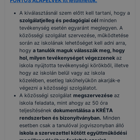
FONTOS ALAPELVEK itt letölthetők.
A kiválasztásnál szem előtt kell tartani, hogy a
szolgálatjelleg és pedagógiai cél
minden
tevékenység esetén egyaránt meglegyen. A
közösségi szolgálat szervezése, működtetése
során az iskolának lehetőséget kell adni arra,
hogy
a tanulók maguk válasszák meg, hogy
hol, milyen tevékenységet végezzenek
az
iskola nyújtotta tevékenységi körökből, illetve
hogy az iskolán belül vagy az iskola
közelében, esetleg lakóhelyükön akarják-e
végezni a közösségi szolgálatot.
A közösségi szolgálat
megszervezése
az
iskola feladata, mint ahogy az 50 óra
teljesítésének
dokumentálása a KRÉTA
rendszerben és bizonyítványban.
Minden
esetben csak a tanulóval jogviszonyban álló
iskola a szervezettel kötött együttműködési