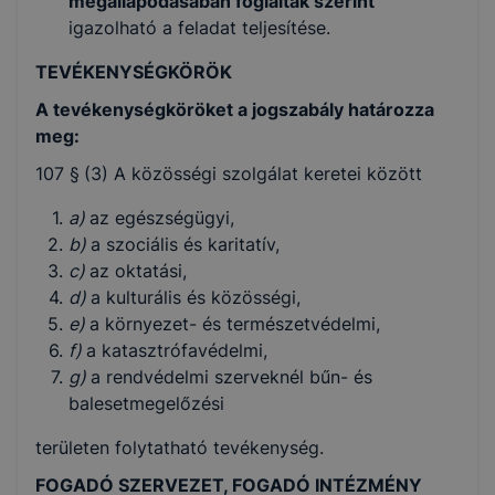
megállapodásában foglaltak szerint
igazolható a feladat teljesítése.
TEVÉKENYSÉGKÖRÖK
A tevékenységköröket a jogszabály határozza
meg:
107 §
(3) A közösségi szolgálat keretei között
a)
az egészségügyi,
b)
a szociális és karitatív,
c)
az oktatási,
d)
a kulturális és közösségi,
e)
a környezet- és természetvédelmi,
f)
a katasztrófavédelmi,
g)
a rendvédelmi szerveknél bűn- és
balesetmegelőzési
területen folytatható tevékenység.
FOGADÓ SZERVEZET, FOGADÓ INTÉZMÉNY