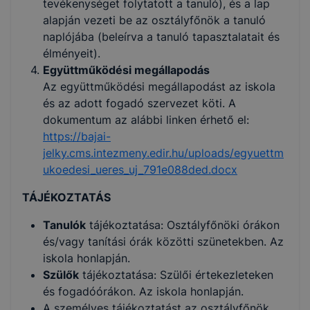
tevékenységet folytatott a tanuló), és a lap
alapján vezeti be az osztályfőnök a tanuló
naplójába (beleírva a tanuló tapasztalatait és
élményeit).
Együttműködési megállapodás
Az együttműködési megállapodást az iskola
és az adott fogadó szervezet köti. A
dokumentum az alábbi linken érhető el:
https://bajai-
jelky.cms.intezmeny.edir.hu/uploads/egyuettm
ukoedesi_ueres_uj_791e088ded.docx
TÁJÉKOZTATÁS
Tanulók
tájékoztatása: Osztályfőnöki órákon
és/vagy tanítási órák közötti szünetekben. Az
iskola honlapján.
Szülők
tájékoztatása: Szülői értekezleteken
és fogadóórákon. Az iskola honlapján.
A személyes tájékoztatást az osztályfőnök