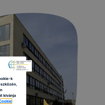
ookie-k
eszközén,
an
t kívánja
Cookie