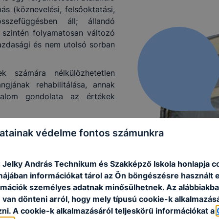
s (köznevelési, felsőoktatási,
összefüggésben áll; állandó
 szintén folyamatosan változó
gazdasági és nem utolsó sorban
k számára nélkülözhetetlen
angjának rehabilitálása, annak
alom gondolata az értékek
fontosabb munka a tanulás. Az
atainak védelme fontos számunkra
 biztos alapot nyújtsa, amely a
agy amelyből kiindulva tovább
C Jelky András Technikum és Szakképző Iskola honlapja c
rmájában információkat tárol az Ön böngészésre használt 
t kell biztosítani.
rmációk személyes adatnak minősülhetnek. Az alábbiakb
piaci igényeinek kielégítve,
van dönteni arról, hogy mely típusú cookie-k alkalmazásá
el rendelkező szakembereket
ni. A cookie-k alkalmazásáról teljeskörű információkat a
i ismereteket nyújtva.