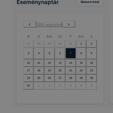
Eseménynaptár
Mutasd mind
‹
›
2026. augusztus
H
K
Sze
Cs
P
Szo
V
27
28
29
30
31
1
2
3
4
5
6
7
8
9
10
11
12
13
14
15
16
17
18
19
20
21
22
23
24
25
26
27
28
29
30
31
1
2
3
4
5
6