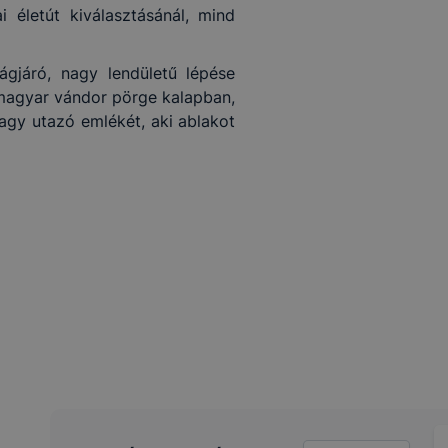
 életút kiválasztásánál, mind
ágjáró, nagy lendületű lépése
magyar vándor pörge kalapban,
agy utazó emlékét, aki ablakot