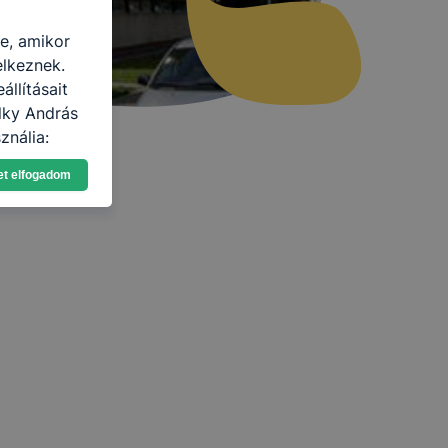
re, amikor
elkeznek.
llításait
lky András
ználja:
pot -annak
et elfogadom
eginkább,
lményt, ha
ti és hogyan
 a cookie-k
t
thatók.
tóságának és
mazásának
 nem
 a honlap a