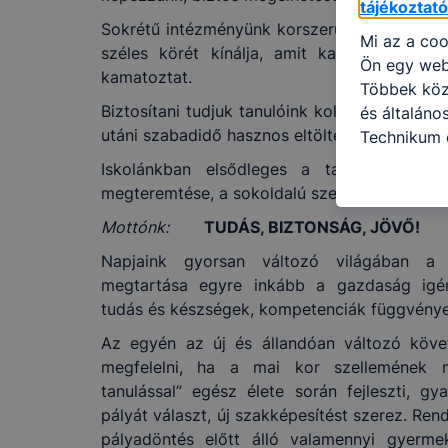
tájékoztat
Sokrétű intézményünk korszerű nevelési mó
Mi az a coo
széles körét kínálja, amit kapcsolataink r
Ön egy web
kamatoztat.
Többek közö
Biztosítani tudjuk tanulóink kollégiumi elhelye
és általáno
utáni szabadidő hasznos eltöltését.
Technikum 
információ 
Iskolánkban elsődleges a tanítás és ta
felméréséve
megteremtése, a sokoldalú személyiségfejles
így megtudh
Mottónk:
TUDÁS, BIZTONSÁG, JÖVŐ!
ismét meglá
tudja kika
Napjaink gyorsan változó világában a
beállításán
megtartása egyre inkább a gazdaság igén
automatikus
tudás és készségek, kompetenciák függvénye
Felhívjuk f
Az egyén az új és állandóan változó köv
folyamatai
megfelelni, ha a mai kor szellemének m
megakadályo
tanulással” egész élete során fejleszti, gya
lesznek kép
pályát választ, új szakképesítést szerez. Ren
tervezettől
pályadöntés előtt álló valamennyi gyerm