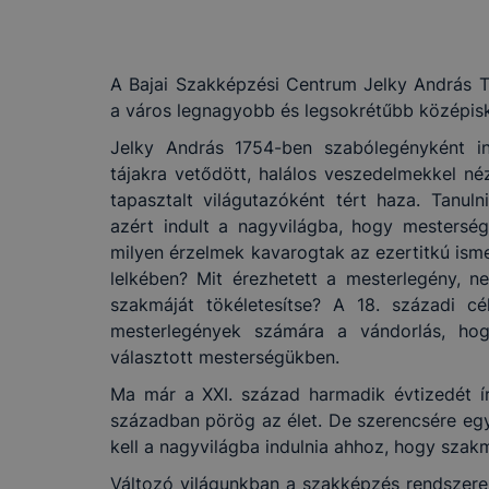
A Bajai Szakképzési Centrum Jelky András 
a város legnagyobb és legsokrétűbb középisk
Jelky András 1754-ben szabólegényként ind
tájakra vetődött, halálos veszedelmekkel né
tapasztalt világutazóként tért haza. Tanul
azért indult a nagyvilágba, hogy mesterség
milyen érzelmek kavarogtak az ezertitkú isme
lelkében? Mit érezhetett a mesterlegény, n
szakmáját tökéletesítse? A 18. századi cé
mesterlegények számára a vándorlás, hog
választott mesterségükben.
Ma már a XXI. század harmadik évtizedét írju
században pörög az élet. De szerencsére eg
kell a nagyvilágba indulnia ahhoz, hogy szak
Változó világunkban a szakképzés rendszere