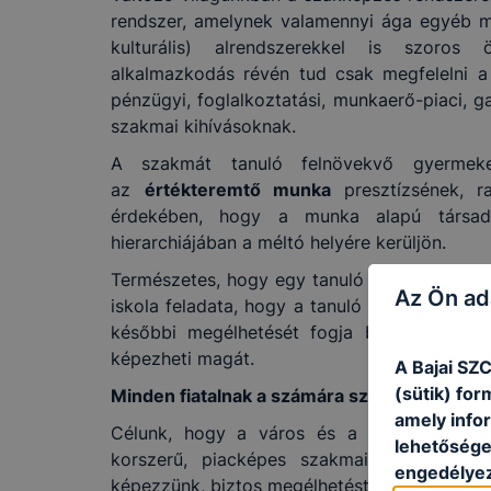
rendszer, amelynek valamennyi ága egyéb má
kulturális) alrendszerekkel is szoros 
alkalmazkodás révén tud csak megfelelni a
pénzügyi, foglalkoztatási, munkaerő-piaci, 
szakmai kihívásoknak.
A szakmát tanuló felnövekvő gyermeke
az
értékteremtő munka
presztízsének, r
érdekében, hogy a munka alapú társad
hierarchiájában a méltó helyére kerüljön.
Természetes, hogy egy tanuló számára a leg
Az Ön ad
iskola feladata, hogy a tanuló számára azt a
későbbi megélhetését fogja biztosítani, v
képezheti magát.
A Bajai SZ
(sütik) fo
Minden fiatalnak a számára szükséges képzés
amely info
Célunk, hogy a város és a régió munkaerő-
lehetősége 
korszerű, piacképes szakmai végzettségg
engedélyez
képezzünk, biztos megélhetést jelentő szakma