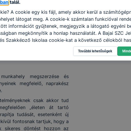
óban
talál.
dszerekkel a szakmai képzések
kie? A cookie egy kis fájl, amely akkor kerül a számítógép
évén, nemzetközi színtéren is
helyet látogat meg. A cookie-k számtalan funkcióval rend
tt információt gyűjtenek, megjegyzik a látogató egyéni beá
zését és ez által a tanítási idő
sságban megkönnyítik a honlap használatát. A Bajai SZC Je
és Szakképző Iskolaa cookie-kat a következő célokból has
gyűjtése azzal kapcsolatban, hogyan használja Ön a honla
nulás harmonikus egységének
További lehetőségek
Mind
l, hogy a honlap melyik részeit látogatja, vagy használja l
ztés.
atjuk, hogyan biztosítsunk Önnek még jobb felhasználói é
togatja oldalunkat, honlap fejlesztése. Hogyan ellenőrizhe
pcsolni a cookie-kat? Minden modern böngésző engedélyezi
 munkahely megszerzése és
ak a változtatását. A legtöbb böngésző alapértelmezettkén
yeinek megfelelő, naprakész
an elfogadja a cookie-kat, de ezek általában megváltozta
.
igyelmét, hogy mivel a cookie-k célja honlapunk használha
etelményeknek csak akkor tud
nak megkönnyítése vagy lehetővé tétele, a cookie-k alkal
egfelelően „életen át tartó
zása vagy törlése által előfordulhat, hogy felhasználóink
rapítja tudását, esetenként új
esek honlapunk funkcióinak teljes körű használatára, vagy
dkívül fontosnak tartjuk, hogy a
 eltérően fog működni böngészőjében.
ek sikeres döntést hozzon az