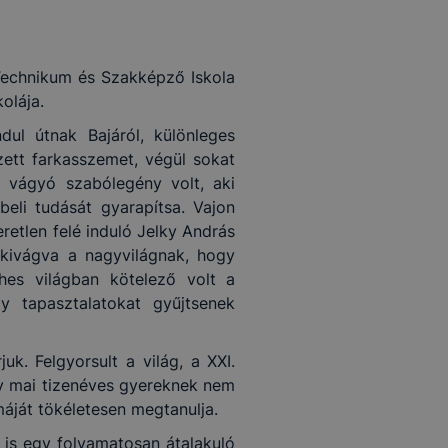
Technikum és Szakképző Iskola
olája.
ul útnak Bajáról, különleges
zett farkasszemet, végül sokat
ni vágyó szabólegény volt, aki
beli tudását gyarapítsa. Vajon
retlen felé induló Jelky András
ekivágva a nagyvilágnak, hogy
hes világban kötelező volt a
y tapasztalatokat gyűjtsenek
k. Felgyorsult a világ, a XXI.
y mai tizenéves gyereknek nem
máját tökéletesen megtanulja.
 is egy folyamatosan átalakuló