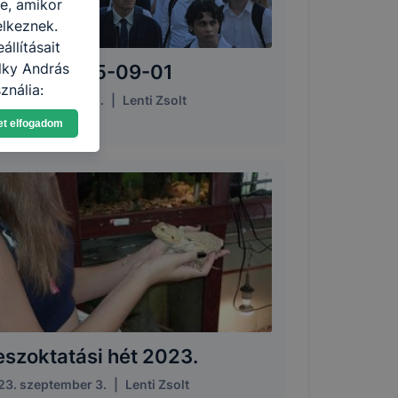
re, amikor
elkeznek.
llításait
lky András
vnyitó 2025-09-01
ználja:
25. szeptember 1.
|
Lenti Zsolt
pot -annak
et elfogadom
eginkább,
lményt, ha
ti és hogyan
 a cookie-k
t
thatók.
tóságának és
mazásának
 nem
 a honlap a
eszoktatási hét 2023.
23. szeptember 3.
|
Lenti Zsolt