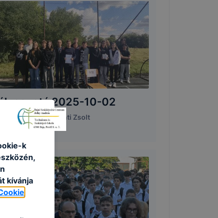
ólyaavató 2025-10-02
5. október 2.
|
Lenti Zsolt
ookie-k
eszközén,
an
t kívánja
Cookie