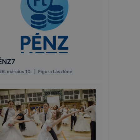
ÉNZ7
26. március 10.
|
Figura Lászlóné