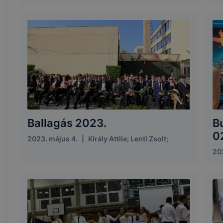
Ballagás 2023.
B
02
2023. május 4.
|
Király Attila; Lenti Zsolt;
202