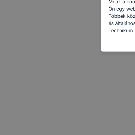
Mi az a coo
Ön egy web
Többek közö
és általáno
Technikum 
információ 
felméréséve
így megtudh
ismét meglá
tudja kika
beállításán
automatikus
Felhívjuk f
folyamatai
megakadályo
lesznek kép
tervezettől