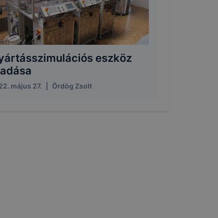
yártásszimulációs eszköz
tadása
22. május 27.
|
Ördög Zsolt