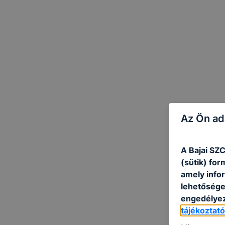
Az Ön ad
A Bajai SZ
(sütik) fo
amely info
lehetősége 
engedélyez
tájékoztat