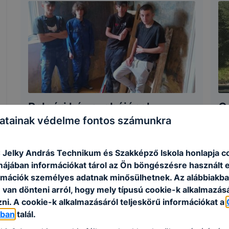
Polgári ház szobájának
G
felújítása
atainak védelme fontos számunkra
202
2025. november 5.
|
Figura Lászlóné
C Jelky András Technikum és Szakképző Iskola honlapja c
rmájában információkat tárol az Ön böngészésre használt 
rmációk személyes adatnak minősülhetnek. Az alábbiakb
van dönteni arról, hogy mely típusú cookie-k alkalmazásá
ni. A cookie-k alkalmazásáról teljeskörű információkat a
óban
talál.