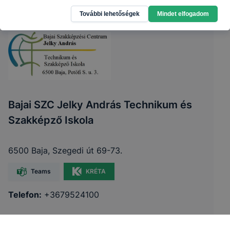
További lehetőségek
Mindet elfogadom
Bajai SZC Jelky András Technikum és
Szakképző Iskola
6500 Baja, Szegedi út 69-73.
Teams
KRÉTA
Telefon:
+3679524100
E-mail:
titkarsag@jelkybaja.hu