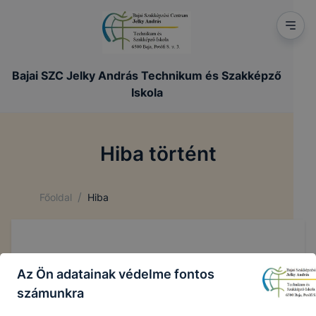
Bajai SZC Jelky András Technikum és Szakképző
Iskola
Hiba történt
/
Főoldal
Hiba
Az Ön adatainak védelme fontos
számunkra