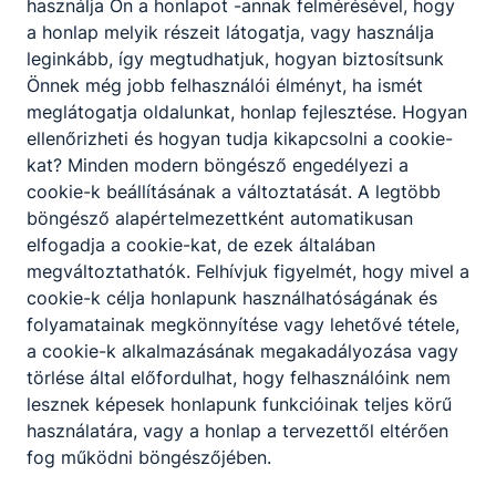
használja Ön a honlapot -annak felmérésével, hogy
a honlap melyik részeit látogatja, vagy használja
leginkább, így megtudhatjuk, hogyan biztosítsunk
Önnek még jobb felhasználói élményt, ha ismét
Partnereink
meglátogatja oldalunkat, honlap fejlesztése. Hogyan
ellenőrizheti és hogyan tudja kikapcsolni a cookie-
kat? Minden modern böngésző engedélyezi a
cookie-k beállításának a változtatását. A legtöbb
böngésző alapértelmezettként automatikusan
elfogadja a cookie-kat, de ezek általában
megváltoztathatók. Felhívjuk figyelmét, hogy mivel a
cookie-k célja honlapunk használhatóságának és
folyamatainak megkönnyítése vagy lehetővé tétele,
a cookie-k alkalmazásának megakadályozása vagy
törlése által előfordulhat, hogy felhasználóink nem
lesznek képesek honlapunk funkcióinak teljes körű
használatára, vagy a honlap a tervezettől eltérően
fog működni böngészőjében.