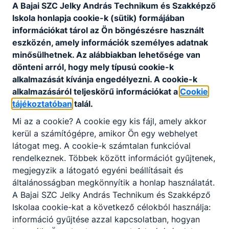
A Bajai SZC Jelky András Technikum és Szakképző
Iskola honlapja cookie-k (sütik) formájában
404
információkat tárol az Ön böngészésre használt
eszközén, amely információk személyes adatnak
minősülhetnek. Az alábbiakban lehetősége van
dönteni arról, hogy mely típusú cookie-k
alkalmazását kívánja engedélyezni. A cookie-k
alkalmazásáról teljeskörű információkat a
Cookie
tájékoztatóban
talál.
A keresett oldal nem található.
Mi az a cookie? A cookie egy kis fájl, amely akkor
kerül a számítógépre, amikor Ön egy webhelyet
látogat meg. A cookie-k számtalan funkcióval
Vissza a főoldalra
rendelkeznek. Többek között információt gyűjtenek,
megjegyzik a látogató egyéni beállításait és
általánosságban megkönnyítik a honlap használatát.
A Bajai SZC Jelky András Technikum és Szakképző
Iskolaa cookie-kat a következő célokból használja:
információ gyűjtése azzal kapcsolatban, hogyan