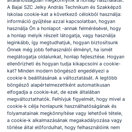
A Bajai SZC Jelky András Technikum és Szakképző
Iskolaa cookie-kat a következő célokból használja:
információ gyűjtése azzal kapcsolatban, hogyan
Partnereink
használja Ön a honlapot -annak felmérésével, hogy
a honlap melyik részeit látogatja, vagy használja
leginkább, így megtudhatjuk, hogyan biztosítsunk
Önnek még jobb felhasználói élményt, ha ismét
meglátogatja oldalunkat, honlap fejlesztése. Hogyan
ellenőrizheti és hogyan tudja kikapcsolni a cookie-
kat? Minden modern böngésző engedélyezi a
cookie-k beállításának a változtatását. A legtöbb
böngésző alapértelmezettként automatikusan
elfogadja a cookie-kat, de ezek általában
megváltoztathatók. Felhívjuk figyelmét, hogy mivel a
cookie-k célja honlapunk használhatóságának és
folyamatainak megkönnyítése vagy lehetővé tétele,
a cookie-k alkalmazásának megakadályozása vagy
törlése által előfordulhat, hogy felhasználóink nem