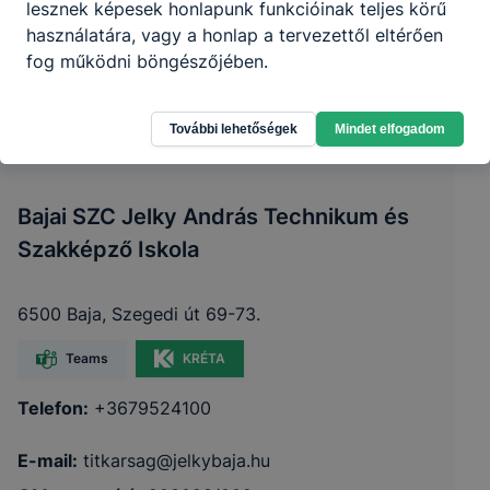
lesznek képesek honlapunk funkcióinak teljes körű
használatára, vagy a honlap a tervezettől eltérően
fog működni böngészőjében.
További lehetőségek
Mindet elfogadom
Bajai SZC Jelky András Technikum és
Szakképző Iskola
6500 Baja, Szegedi út 69-73.
Teams
KRÉTA
Telefon:
+3679524100
E-mail:
titkarsag@jelkybaja.hu