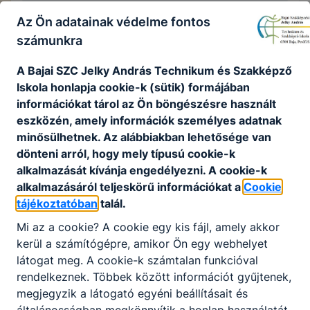
Az Ön adatainak védelme fontos
számunkra
Széchenyi 2020 projektek
A Bajai SZC Jelky András Technikum és Szakképző
Iskola honlapja cookie-k (sütik) formájában
információkat tárol az Ön böngészésre használt
További projektjeink
eszközén, amely információk személyes adatnak
minősülhetnek. Az alábbiakban lehetősége van
dönteni arról, hogy mely típusú cookie-k
alkalmazását kívánja engedélyezni. A cookie-k
Nincs találat
alkalmazásáról teljeskörű információkat a
Cookie
tájékoztatóban
talál.
Mi az a cookie? A cookie egy kis fájl, amely akkor
kerül a számítógépre, amikor Ön egy webhelyet
látogat meg. A cookie-k számtalan funkcióval
rendelkeznek. Többek között információt gyűjtenek,
megjegyzik a látogató egyéni beállításait és
általánosságban megkönnyítik a honlap használatát.