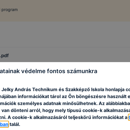
 program
.pdf
atainak védelme fontos számunkra
C Jelky András Technikum és Szakképző Iskola honlapja c
rmájában információkat tárol az Ön böngészésre használt 
rmációk személyes adatnak minősülhetnek. Az alábbiakb
van dönteni arról, hogy mely típusú cookie-k alkalmazásá
ni. A cookie-k alkalmazásáról teljeskörű információkat a
óban
talál.