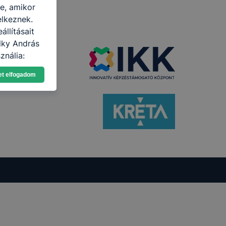
re, amikor
elkeznek.
llításait
lky András
ználja:
pot -annak
et elfogadom
eginkább,
lményt, ha
ti és hogyan
 a cookie-k
t
thatók.
tóságának és
mazásának
 nem
 a honlap a