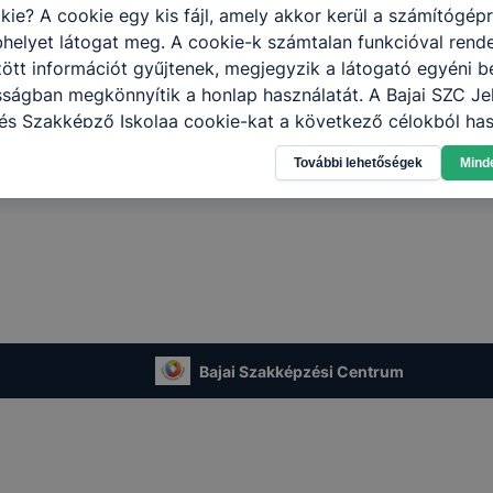
kie? A cookie egy kis fájl, amely akkor kerül a számítógép
helyet látogat meg. A cookie-k számtalan funkcióval rend
tt információt gyűjtenek, megjegyzik a látogató egyéni beá
sságban megkönnyítik a honlap használatát. A Bajai SZC Je
és Szakképző Iskolaa cookie-kat a következő célokból has
gyűjtése azzal kapcsolatban, hogyan használja Ön a honla
További lehetőségek
Mind
l, hogy a honlap melyik részeit látogatja, vagy használja l
atjuk, hogyan biztosítsunk Önnek még jobb felhasználói é
togatja oldalunkat, honlap fejlesztése. Hogyan ellenőrizhe
pcsolni a cookie-kat? Minden modern böngésző engedélyezi
ak a változtatását. A legtöbb böngésző alapértelmezettkén
an elfogadja a cookie-kat, de ezek általában megváltozta
igyelmét, hogy mivel a cookie-k célja honlapunk használha
nak megkönnyítése vagy lehetővé tétele, a cookie-k alkal
Bajai Szakképzési Centrum
zása vagy törlése által előfordulhat, hogy felhasználóink
esek honlapunk funkcióinak teljes körű használatára, vagy
 eltérően fog működni böngészőjében.