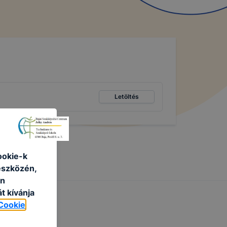
Letöltés
ookie-k
eszközén,
an
t kívánja
Cookie