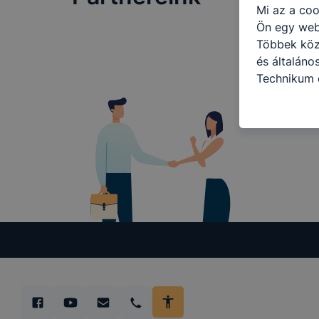
Mi az a coo
Ön egy web
Többek közö
és általáno
Technikum 
információ 
felméréséve
így megtudh
ismét meglá
tudja kika
beállításán
automatikus
Felhívjuk f
folyamatai
megakadályo
lesznek kép
tervezettől