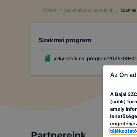
/
/
Főoldal
Szakmai dokumentumok
Szakmai
Szakmai program
jelky-szakmai program 2025-09-01
Az Ön ad
A Bajai SZ
(sütik) fo
amely info
lehetősége 
engedélyez
tájékoztat
Partnereink