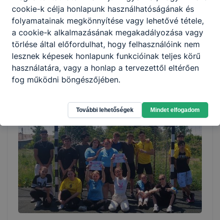
cookie-k célja honlapunk használhatóságának és
folyamatainak megkönnyítése vagy lehetővé tétele,
a cookie-k alkalmazásának megakadályozása vagy
Pedagógusnapi elismerések
törlése által előfordulhat, hogy felhasználóink nem
lesznek képesek honlapunk funkcióinak teljes körű
Hagyományos pedagógusnapi elismerések a Bajai
használatára, vagy a honlap a tervezettől eltérően
Szakképzési Centrumtól
fog működni böngészőjében.
2026. jún. 9.
Figura Lászlóné
További lehetőségek
Mindet elfogadom