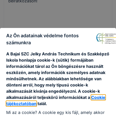
beiratkozáson!
Az Ön adatainak védelme fontos
Megosztás
számunkra
A Bajai SZC Jelky András Technikum és Szakképző
Iskola honlapja cookie-k (sütik) formájában
információkat tárol az Ön böngészésre használt
KAPCSOLÓDÓ HÍREK
eszközén, amely információk személyes adatnak
minősülhetnek. Az alábbiakban lehetősége van
dönteni arról, hogy mely típusú cookie-k
alkalmazását kívánja engedélyezni. A cookie-k
alkalmazásáról teljeskörű információkat a
Cookie
tájékoztatóban
talál.
Mi az a cookie? A cookie egy kis fájl, amely akkor