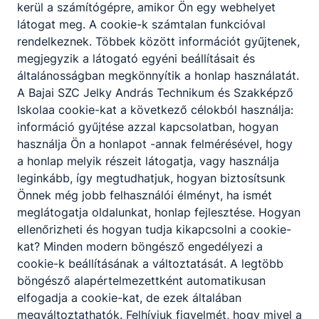
kerül a számítógépre, amikor Ön egy webhelyet
látogat meg. A cookie-k számtalan funkcióval
rendelkeznek. Többek között információt gyűjtenek,
megjegyzik a látogató egyéni beállításait és
általánosságban megkönnyítik a honlap használatát.
A Bajai SZC Jelky András Technikum és Szakképző
Nyári ügyelet iskolánkban
Iskolaa cookie-kat a következő célokból használja:
információ gyűjtése azzal kapcsolatban, hogyan
Nyári ügyeleti rend az isklánkban:
használja Ön a honlapot -annak felmérésével, hogy
2026. jún. 30.
Figura Lászlóné
a honlap melyik részeit látogatja, vagy használja
leginkább, így megtudhatjuk, hogyan biztosítsunk
Önnek még jobb felhasználói élményt, ha ismét
meglátogatja oldalunkat, honlap fejlesztése. Hogyan
ellenőrizheti és hogyan tudja kikapcsolni a cookie-
kat? Minden modern böngésző engedélyezi a
cookie-k beállításának a változtatását. A legtöbb
böngésző alapértelmezettként automatikusan
elfogadja a cookie-kat, de ezek általában
megváltoztathatók. Felhívjuk figyelmét, hogy mivel a