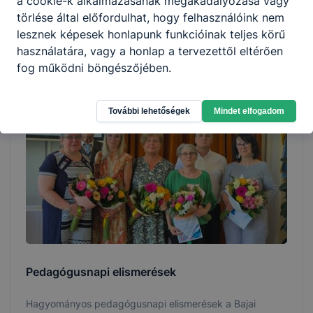
a cookie-k alkalmazásának megakadályozása vagy
Nyári ügyelet iskolánkban
törlése által előfordulhat, hogy felhasználóink nem
lesznek képesek honlapunk funkcióinak teljes körű
Nyári ügyeleti rend az isklánkban:
használatára, vagy a honlap a tervezettől eltérően
2026. jún. 30.
Figura Lászlóné
fog működni böngészőjében.
További lehetőségek
Mindet elfogadom
Pedagógusnapi elismerések
Hagyományos pedagógusnapi elismerések a Bajai