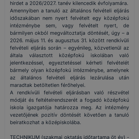
hirdet a 2026/2027. tanév kilencedik évfolyamára.
Amennyiben a tanuló az általános felvételi eljárás
időszakában nem nyert felvételt egy középfokú
intézménybe sem, vagy felvételt nyert, de
bármilyen okból megváltoztatja döntését, úgy – a
2026. május 11. és augusztus 31. között rendkívüli
felvételi eljárás során – egyénileg, közvetlenül az
általa választott középfokú iskolában való
jelentkezéssel, egyeztetéssel kérheti felvételét
bármely olyan középfokú intézménybe, amelynek
az általános felvételi eljárás lezárulása után
maradtak betöltetlen férőhelyei.
A rendkívüli felvételi eljárásban való részvétel
módját és feltételrendszerét a fogadó középfokú
iskola igazgatója határozza meg. Az intézmény
vezetőjének pozitív döntését követően a tanuló
beiratkozhat a középiskolába.
TECHNIKUM (szakmai oktatás időtartama öt év) -