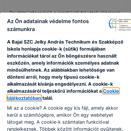
További információ a rendkívüli felvételi eljárással
kapcsolatban az alábbi telefonszámokon kapható:
Az Ön adatainak védelme fontos
06-79/524-100 Czikoráné Juhász Mónikánál.
számunkra
Postázási cím:
A Bajai SZC Jelky András Technikum és Szakképző
Bajai SZC Jelky András Technikum és Szakképző
Iskola honlapja cookie-k (sütik) formájában
Iskola
információkat tárol az Ön böngészésre használt
6500 Baja, Szegedi út 69-73.
eszközén, amely információk személyes adatnak
Email: titkarsag@jelkybaja.hu
minősülhetnek. Az alábbiakban lehetősége van
dönteni arról, hogy mely típusú cookie-k
Baja, 2026. május 04.
alkalmazását kívánja engedélyezni. A cookie-k
alkalmazásáról teljeskörű információkat a
Cookie
Czikoráné Juhász Mónika
tájékoztatóban
talál.
igazgatói jogkörben eljáró igazgatóhelyettes
Mi az a cookie? A cookie egy kis fájl, amely akkor
kerül a számítógépre, amikor Ön egy webhelyet
látogat meg. A cookie-k számtalan funkcióval
rendelkeznek. Többek között információt gyűjtenek,