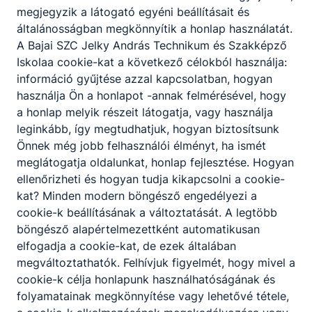
megjegyzik a látogató egyéni beállításait és
Megosztás
általánosságban megkönnyítik a honlap használatát.
A Bajai SZC Jelky András Technikum és Szakképző
Iskolaa cookie-kat a következő célokból használja:
információ gyűjtése azzal kapcsolatban, hogyan
használja Ön a honlapot -annak felmérésével, hogy
KAPCSOLÓDÓ HÍREK
a honlap melyik részeit látogatja, vagy használja
leginkább, így megtudhatjuk, hogyan biztosítsunk
Önnek még jobb felhasználói élményt, ha ismét
meglátogatja oldalunkat, honlap fejlesztése. Hogyan
ellenőrizheti és hogyan tudja kikapcsolni a cookie-
kat? Minden modern böngésző engedélyezi a
cookie-k beállításának a változtatását. A legtöbb
böngésző alapértelmezettként automatikusan
elfogadja a cookie-kat, de ezek általában
megváltoztathatók. Felhívjuk figyelmét, hogy mivel a
cookie-k célja honlapunk használhatóságának és
folyamatainak megkönnyítése vagy lehetővé tétele,