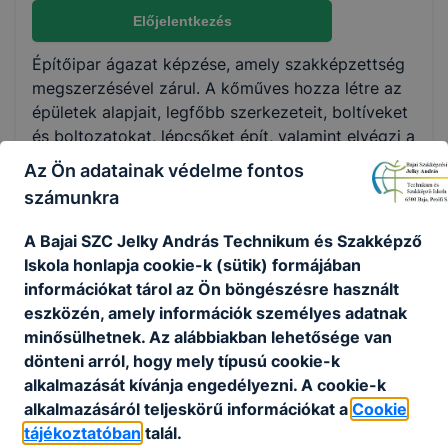
Nem válaszható
Előjelentkezés
Építőipar ágazat képzése, amely szakképzettség
KKK/PTT
megszerzésével zárul. A kőműves hozza létre az
KKK letöltése (pdf)
épületek alapjait, legfőbb szerkezeteit, boltíveket
PTT letöltése (pdf)
és boltozatokat, lépcsőket épít, valamint elvégzi a
külső és belső vakolást. Keze nyomán lesz a
Az Ön adatainak védelme fontos
tervből valóságos szerkezet. Ezt követően
Okleveles technikusképzés
számunkra
előkészíti az épület befejezéséhez szükséges
Nem
egyéb építőipari burkolási, szerelési, asztalos és
A Bajai SZC Jelky András Technikum és Szakképző
festési munkálatokat.
Iskola honlapja cookie-k (sütik) formájában
információkat tárol az Ön böngészésre használt
Ajánlott minden ﬁatal számára, aki vágyat érez
eszközén, amely információk személyes adatnak
arra, hogy maradandót alkosson, és ezért akár
minősülhetnek. Az alábbiakban lehetősége van
hajlandó fáradságos munkát végezni. Ajánljuk
dönteni arról, hogy mely típusú cookie-k
azoknak a ﬁataloknak, akik ezzel a munkával
alkalmazását kívánja engedélyezni. A cookie-k
stabil megélhetést szeretnének biztosítani
alkalmazásáról teljeskörű információkat a
Cookie
maguknak. Az építőipar és a kőműves szakma
tájékoztatóban
talál.
versenyképes lehetőség, hiszen építkezők és