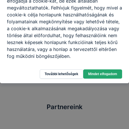
elfogadja a cookie-kat, de ezek általában
ismeri és betartja;
megváltoztathatók. Felhívjuk figyelmét, hogy mivel a
a kivitelezés során a kőműves brigád többi
cookie-k célja honlapunk használhatóságának és
tagjával együtt dolgozik, ugyanakkor
folyamatainak megkönnyítése vagy lehetővé tétele,
képes az önálló munkavégzésre is.
a cookie-k alkalmazásának megakadályozása vagy
törlése által előfordulhat, hogy felhasználóink nem
lesznek képesek honlapunk funkcióinak teljes körű
Megosztás
használatára, vagy a honlap a tervezettől eltérően
fog működni böngészőjében.
További lehetőségek
Mindet elfogadom
Partnereink