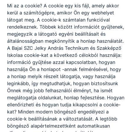
építkezések mindig is voltak és lesznek,
Mi az a cookie? A cookie egy kis fájl, amely akkor
kőművesekre mindig szükség lesz.
kerül a számítógépre, amikor Ön egy webhelyet
látogat meg. A cookie-k számtalan funkcióval
rendelkeznek. Többek között információt gyűjtenek,
KOMPETENCIAELVÁRÁS
megjegyzik a látogató egyéni beállításait és
Ügyes mozgás, állóképesség, jó ﬁzikum, jó
általánosságban megkönnyítik a honlap használatát.
szemmérték és térlátás, kézügyesség,
A Bajai SZC Jelky András Technikum és Szakképző
csapatmunka. Hajlam az új innovatív technológiák
Iskolaa cookie-kat a következő célokból használja:
megismerésére és elsajátítására.
információ gyűjtése azzal kapcsolatban, hogyan
használja Ön a honlapot -annak felmérésével, hogy
a honlap melyik részeit látogatja, vagy használja
A SZAKKÉPZETTSÉGGEL RENDELKEZŐ
leginkább, így megtudhatjuk, hogyan biztosítsunk
Önnek még jobb felhasználói élményt, ha ismét
magabiztosan értelmezi a műszaki
meglátogatja oldalunkat, honlap fejlesztése. Hogyan
terveket;
ellenőrizheti és hogyan tudja kikapcsolni a cookie-
a kivitelezés során szükséges eszközöket
kat? Minden modern böngésző engedélyezi a
készség szinten képes működtetni;
cookie-k beállításának a változtatását. A legtöbb
az alkalmazott anyagok jellemzőit és a
böngésző alapértelmezettként automatikusan
hozzájuk tartozó technológiai utasításokat