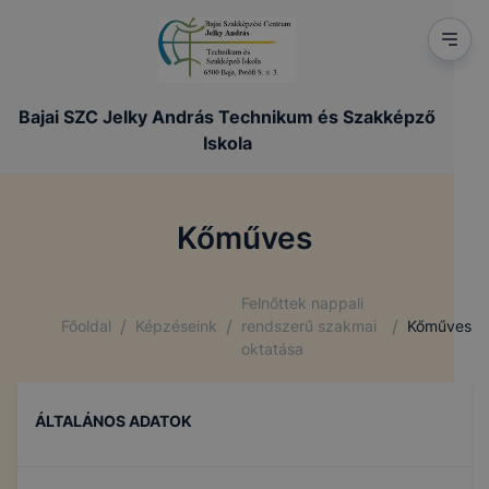
Bajai SZC Jelky András Technikum és Szakképző
Iskola
Kőműves
Felnőttek nappali
/
/
/
Főoldal
Képzéseink
rendszerű szakmai
Kőműves
oktatása
ÁLTALÁNOS ADATOK