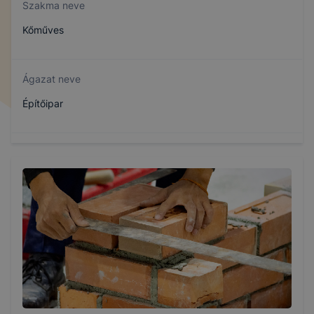
Szakma neve
Kőműves
Ágazat neve
Építőipar
Szakmajegyzék száma
407320608
Képzés időtartama
3 év
Választható szakmairányok: