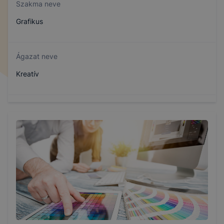
Szakma neve
Grafikus
Ágazat neve
Kreatív
Szakmajegyzék száma
502131609
Képzés időtartama
5 év
Választható szakmairányok: