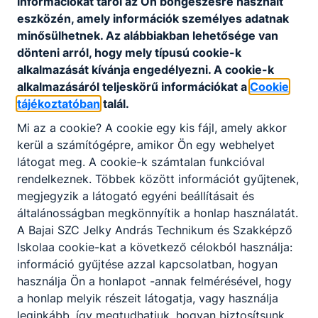
információkat tárol az Ön böngészésre használt
kreatív alkotómunkát, ugyanakkor aktívan részt
eszközén, amely információk személyes adatnak
szeretne venni napjaink környezetkultúrájának
minősülhetnek. Az alábbiakban lehetősége van
alakításában, alkotó emberként kíván együtt
dönteni arról, hogy mely típusú cookie-k
dolgozni az üzleti világ és a vállalkozói szféra
alkalmazását kívánja engedélyezni. A cookie-k
szereplőivel. Ez a szakma a kreatív ipar sok más
alkalmazásáról teljeskörű információkat a
Cookie
területével is kapcsolatban áll. Az internet, a
tájékoztatóban
talál.
mozgóképgyártás, a nyomdaipar és a média
Mi az a cookie? A cookie egy kis fájl, amely akkor
területei mind lehetőséget nyújtanak az ismeretek
kerül a számítógépre, amikor Ön egy webhelyet
bővítésére. Tudása alapján alkalmas tanulmányai
látogat meg. A cookie-k számtalan funkcióval
folytatására a különböző rokon szakterületeken,
rendelkeznek. Többek között információt gyűjtenek,
valamint lehetősége nyílik továbbtanulásra a
megjegyzik a látogató egyéni beállításait és
művészeti egyetemeken.
általánosságban megkönnyítik a honlap használatát.
A Bajai SZC Jelky András Technikum és Szakképző
Iskolaa cookie-kat a következő célokból használja:
KOMPETENCIAELVÁRÁS
információ gyűjtése azzal kapcsolatban, hogyan
Kreativitás, kézügyesség, önállóság, precizitás, jó
használja Ön a honlapot -annak felmérésével, hogy
kommunikációs készség, együttműködési
a honlap melyik részeit látogatja, vagy használja
készség, szervezési készség, csapatmunka.
leginkább, így megtudhatjuk, hogyan biztosítsunk