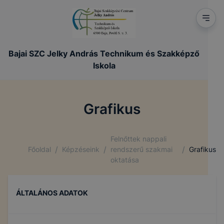
Bajai SZC Jelky András Technikum és Szakképző
Iskola
Grafikus
Felnőttek nappali
/
/
/
Főoldal
Képzéseink
rendszerű szakmai
Grafikus
oktatása
ÁLTALÁNOS ADATOK