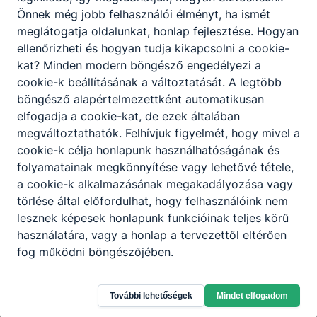
Önnek még jobb felhasználói élményt, ha ismét
meglátogatja oldalunkat, honlap fejlesztése. Hogyan
A SZAKKÉPZETTSÉGGEL RENDELKEZŐ
ellenőrizheti és hogyan tudja kikapcsolni a cookie-
jellemzően önálló vállalkozási formában
kat? Minden modern böngésző engedélyezi a
vagy társas vállalkozásokban vállal
cookie-k beállításának a változtatását. A legtöbb
munkát;
böngésző alapértelmezettként automatikusan
fontos személyes tulajdonsága az
elfogadja a cookie-kat, de ezek általában
együttműködési készség, a tervező és
megváltoztathatók. Felhívjuk figyelmét, hogy mivel a
kivitelező munkától függően sokféle
cookie-k célja honlapunk használhatóságának és
megrendelővel és a társ szakma
folyamatainak megkönnyítése vagy lehetővé tétele,
képviselőivel dolgozik együtt;
a cookie-k alkalmazásának megakadályozása vagy
tevékenységéből fakadóan aktív alakítója
törlése által előfordulhat, hogy felhasználóink nem
közvetlen és tágabb vizuális
lesznek képesek honlapunk funkcióinak teljes körű
környezetének;
használatára, vagy a honlap a tervezettől eltérően
tervező munkájában össze tudja hangolni
fog működni böngészőjében.
az esztétikai igényeket a megrendelő
üzleti céljaival.
További lehetőségek
Mindet elfogadom