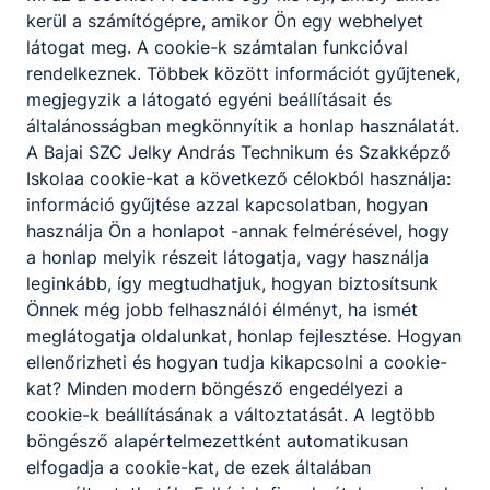
Ügyes mozgás, állóképesség, jó ﬁzikum, jó
kerül a számítógépre, amikor Ön egy webhelyet
szemmérték és térlátás, kézügyesség, precizitás,
látogat meg. A cookie-k számtalan funkcióval
csapatmunka.
rendelkeznek. Többek között információt gyűjtenek,
megjegyzik a látogató egyéni beállításait és
általánosságban megkönnyítik a honlap használatát.
A SZAKKÉPZETTSÉGGEL RENDELKEZŐ
A Bajai SZC Jelky András Technikum és Szakképző
Iskolaa cookie-kat a következő célokból használja:
alkalmazza és értelmezi a műszaki
információ gyűjtése azzal kapcsolatban, hogyan
ábrázolás módszereit, építészeti terveket,
használja Ön a honlapot -annak felmérésével, hogy
egyszerű burkolati terveket készít;
a honlap melyik részeit látogatja, vagy használja
a munkaterület felmérését követően a
leginkább, így megtudhatjuk, hogyan biztosítsunk
mellékelt tervek alapján megtervezi a
Önnek még jobb felhasználói élményt, ha ismét
munka technológiai sorrendjét és
meglátogatja oldalunkat, honlap fejlesztése. Hogyan
meghatározza az ahhoz szükséges
ellenőrizheti és hogyan tudja kikapcsolni a cookie-
anyagmennyiséget;
kat? Minden modern böngésző engedélyezi a
alkalmazza a munkavégzéshez szükséges
cookie-k beállításának a változtatását. A legtöbb
eszközöket, szerszámokat, gépeket,
böngésző alapértelmezettként automatikusan
berendezéseket és mérőeszközöket;
elfogadja a cookie-kat, de ezek általában
vízszintes és függőleges felületre kültéri-