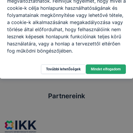
megváltoztathatók. Felhívjuk figyelmét, hogy mivel a
és beltéri hidegburkolatot, díszburkolatot,
cookie-k célja honlapunk használhatóságának és
mozaikburkolatot készít.
folyamatainak megkönnyítése vagy lehetővé tétele,
a cookie-k alkalmazásának megakadályozása vagy
törlése által előfordulhat, hogy felhasználóink nem
Megosztás
lesznek képesek honlapunk funkcióinak teljes körű
használatára, vagy a honlap a tervezettől eltérően
fog működni böngészőjében.
További lehetőségek
Mindet elfogadom
Partnereink