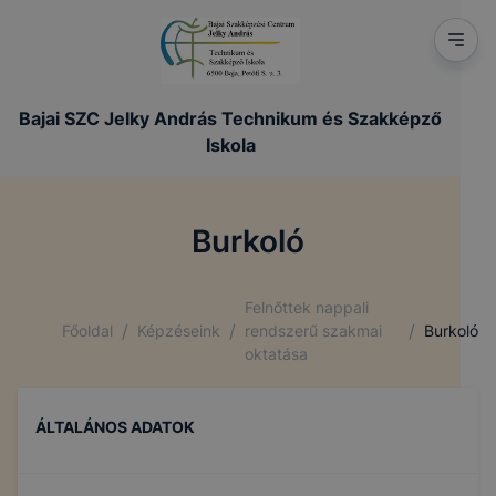
Bajai SZC Jelky András Technikum és Szakképző
Iskola
Burkoló
Felnőttek nappali
/
/
/
Főoldal
Képzéseink
rendszerű szakmai
Burkoló
oktatása
ÁLTALÁNOS ADATOK