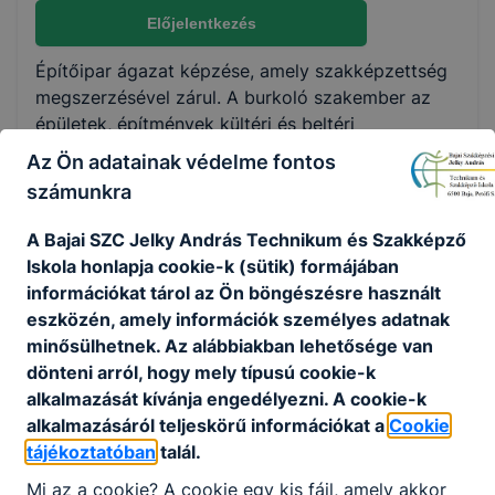
Nem válaszható
Előjelentkezés
Építőipar ágazat képzése, amely szakképzettség
KKK/PTT
megszerzésével zárul. A burkoló szakember az
KKK letöltése (pdf)
épületek, építmények kültéri és beltéri
PTT letöltése (pdf)
hidegburkolatait, valamint a beltéri fal és
Az Ön adatainak védelme fontos
padlófelületek melegburkolatát készíti el, javítja
számunkra
és bontja. Az épület díszítő, valamint homlokzat-,
Okleveles technikusképzés
lábazatburkolatait készíti, azokat javítja, felújítja
A Bajai SZC Jelky András Technikum és Szakképző
Nem
és bontja, burkolatokat és térburkolatokat készít,
Iskola honlapja cookie-k (sütik) formájában
javít, bont.
információkat tárol az Ön böngészésre használt
eszközén, amely információk személyes adatnak
Ajánlott minden ﬁatal számára, aki szeret
minősülhetnek. Az alábbiakban lehetősége van
kreatívan, szépet alkotni és hosszú távon
dönteni arról, hogy mely típusú cookie-k
megbecsült munkát szeretne változatos
alkalmazását kívánja engedélyezni. A cookie-k
munkakörnyezetben.
alkalmazásáról teljeskörű információkat a
Cookie
tájékoztatóban
talál.
KOMPETENCIAELVÁRÁS
Mi az a cookie? A cookie egy kis fájl, amely akkor