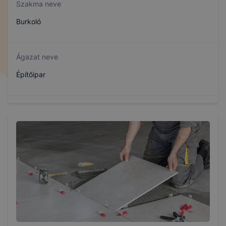
Szakma neve
Burkoló
Ágazat neve
Építőipar
Szakmajegyzék száma
407320603
Képzés időtartama
3 év
Választható szakmairányok: