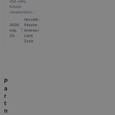
első Jelky
Kidobó
verseny!ebütált
az első Jelky
Horváth-
Kidobó
2026.
Pásztor
verseny!
máj.
Andrea /
20.
Lenti
Zsolt
P
a
r
t
n