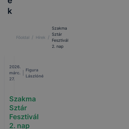
e
k
Szakma
Sztár
/
/
Főoldal
Hírek
Fesztivál
2. nap
2026.
Figura
márc.
Lászlóné
27.
Szakma
Sztár
Fesztivál
2. nap