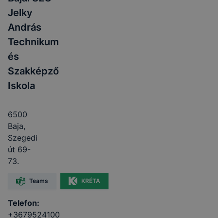
Jelky
András
Technikum
és
Szakképző
Iskola
6500
Baja,
Szegedi
út 69-
73.
Teams
KRÉTA
Telefon:
+3679524100